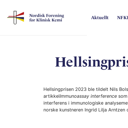
Skip
to
content
Aktuellt
NFK
Hellsingpris
Hellsingprisen 2023 ble tildelt Nils Bo
artikkel
Immunoassay interference
som k
interferens i immunologiske analysemet
norske kunstneren Ingrid Lilja Arntzen 