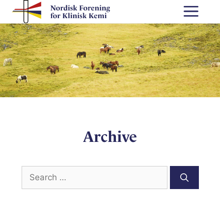
Skip
Me
to
content
Archive
Search
for: