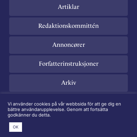
Artiklar
Redaktionskommittén
Annoncører
Forfatterinstruksjoner
Arkiv
Vi använder cookies på vår webbsida för att ge dig en
bättre användarupplevelse. Genom att fortsätta
Copyright Nordisk Forening for Klinisk Kemi - Webmaster
godkänner du detta.
Henrik Alfthan
- Created by
MR MEDIA
OK