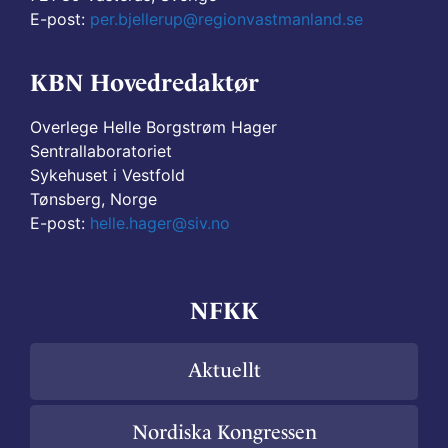
E-post:
per.bjellerup@regionvastmanland.se
KBN Hovedredaktør
Overlege Helle Borgstrøm Hager
Sentrallaboratoriet
Sykehuset i Vestfold
Tønsberg, Norge
E-post:
helle.hager@siv.no
NFKK
Aktuellt
Nordiska Kongressen