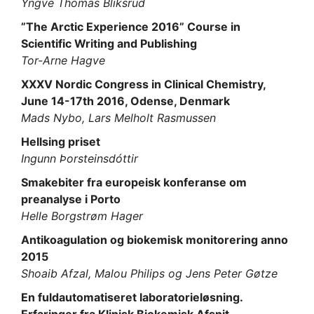
Yngve Thomas Bliksrud
”The Arctic Experience 2016” Course in
Scientific Writing and Publishing
Tor-Arne Hagve
XXXV Nordic Congress in Clinical Chemistry,
June 14-17th 2016, Odense, Denmark
Mads Nybo, Lars Melholt Rasmussen
Hellsing priset
Ingunn Þorsteinsdóttir
Smakebiter fra europeisk konferanse om
preanalyse i Porto
Helle Borgstrøm Hager
Antikoagulation og biokemisk monitorering anno
2015
Shoaib Afzal, Malou Philips og Jens Peter Gøtze
En fuldautomatiseret laboratorieløsning.
Erfaringer fra Klinisk Biokemisk Afsnit,