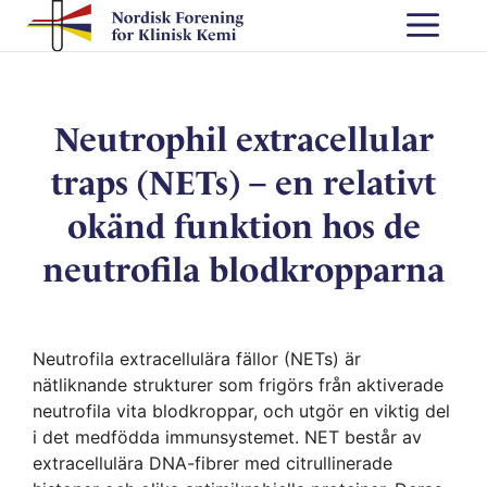
Skip
Me
to
content
Neutrophil extracellular
traps (NETs) – en relativt
okänd funktion hos de
neutrofila blodkropparna
Neutrofila extracellulära fällor (NETs) är
nätliknande strukturer som frigörs från aktiverade
neutrofila vita blodkroppar, och utgör en viktig del
i det medfödda immunsystemet. NET består av
extracellulära DNA-fibrer med citrullinerade