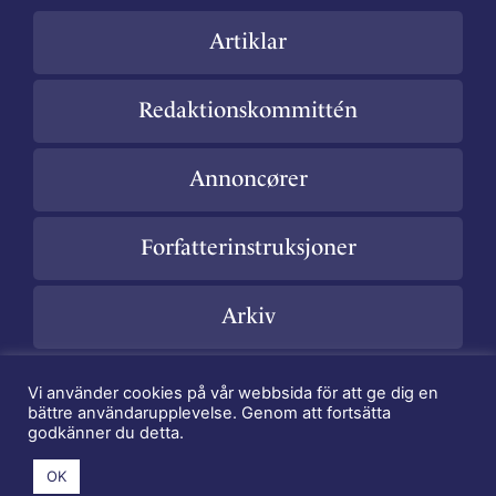
Artiklar
Redaktionskommittén
Annoncører
Forfatterinstruksjoner
Arkiv
Vi använder cookies på vår webbsida för att ge dig en
bättre användarupplevelse. Genom att fortsätta
godkänner du detta.
Copyright Nordisk Forening for Klinisk Kemi - Webmaster
Henrik Alfthan
- Created by
MR MEDIA
OK