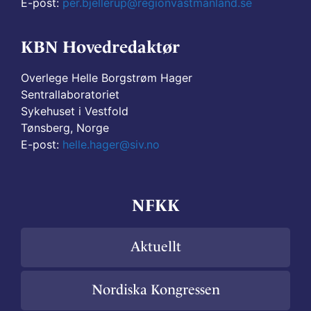
E-post:
per.bjellerup@regionvastmanland.se
KBN Hovedredaktør
Overlege Helle Borgstrøm Hager
Sentrallaboratoriet
Sykehuset i Vestfold
Tønsberg, Norge
E-post:
helle.hager@siv.no
NFKK
Aktuellt
Nordiska Kongressen