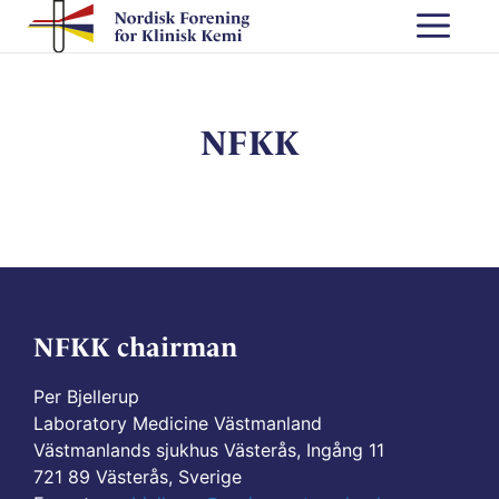
Skip
Me
to
content
NFKK
NFKK chairman
Per Bjellerup
Laboratory Medicine Västmanland
Västmanlands sjukhus Västerås, Ingång 11
721 89 Västerås, Sverige